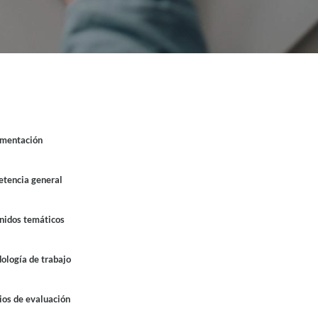
line
mentación
shed August 7, 2026
tencia general
nidos temáticos
ología de trabajo
ios de evaluación