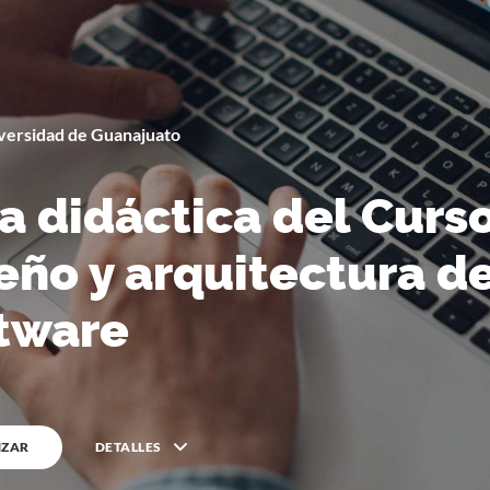
versidad de Guanajuato
By
Universidad de Guanajuato
a didáctica del Curs
eño y arquitectura d
tware
ZAR
DETALLES