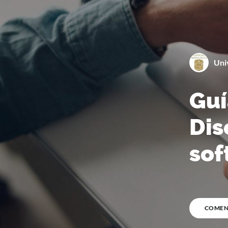
Uni
Guí
0
%
COMPLETA
Dis
sof
COMEN