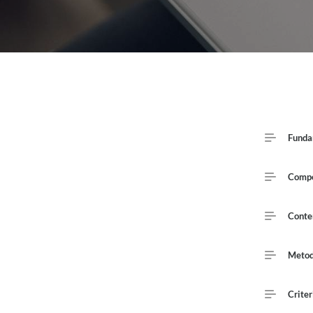
Course Out
Funda
Publi
Compe
Conte
Metod
Criter