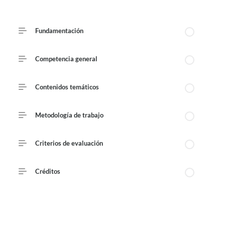
Course Outline
Fundamentación
Published August 6, 2026
Competencia general
Contenidos temáticos
Metodología de trabajo
Criterios de evaluación
Créditos