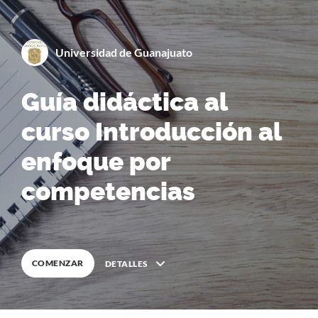
By
Universidad de Guanajuato
Guía didáctica al
0
%
COMPLETA
curso Introducción al
enfoque por
competencias
COMENZAR
DETALLES