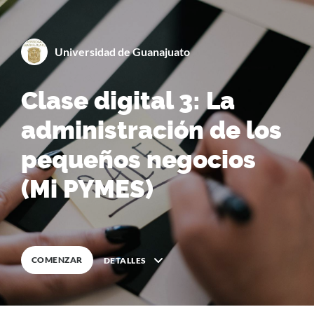
Universidad de Guanajuato
By
Universidad de Guana
Clase digital 3: La
0
%
COMPLETA
administración de los
pequeños negocios
(Mi PYMES)
COMENZAR
DETALLES