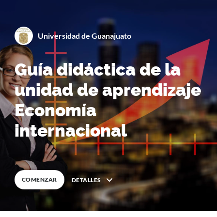
Universidad de Guanajuato
By
Universidad de Guana
Guía didáctica de la
unidad de aprendizaje
0
%
COMPLETA
Economía
internacional
COMENZAR
DETALLES