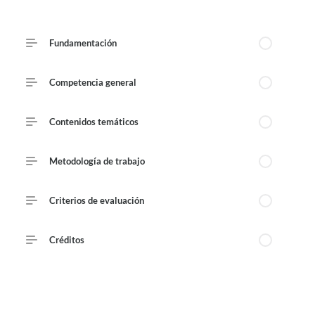
Course Outline
Fundamentación
Published August 7, 2026
Competencia general
Contenidos temáticos
Metodología de trabajo
Criterios de evaluación
Créditos