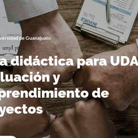
versidad de Guanajuato
By
Universidad de Guanajuato
a didáctica para UD
luación y
rendimiento de
yectos