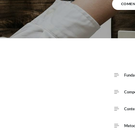
COMEN
Course Out
Funda
Compe
Conte
Metod