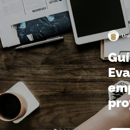
0
%
COMPLETA
Uni
Guí
Eva
0
%
COMPLETA
emp
pro