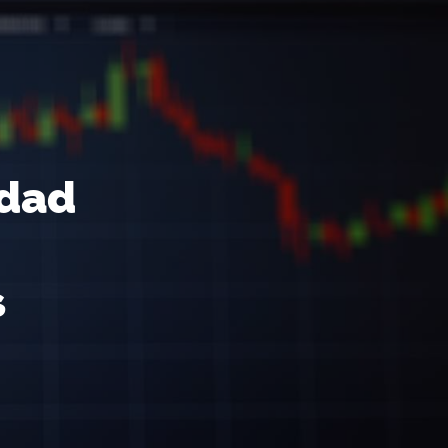
idad
s