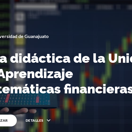
versidad de Guanajuato
By
Universidad de Guanajuato
a didáctica de la Un
Aprendizaje
emáticas financiera
ZAR
DETALLES