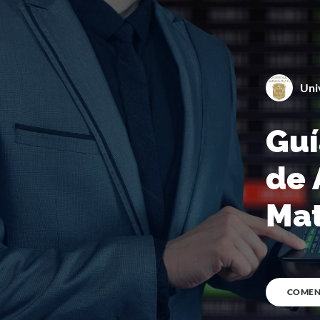
0
%
COMPLETA
Uni
Guí
de 
0
%
COMPLETA
Mat
COMEN