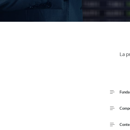
Descriptio
La p
Course Out
Funda
Compe
Conte