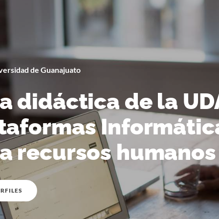
versidad de Guanajuato
Por
Universidad de Guanajuato
a didáctica de la UD
taformas Informátic
a recursos humanos
RFILES