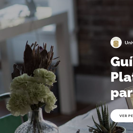
Uni
Guí
Pla
par
VER PE