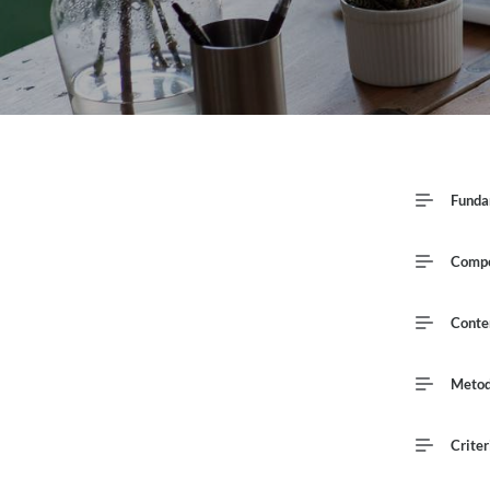
Funda
Compe
Conte
Metod
Criter