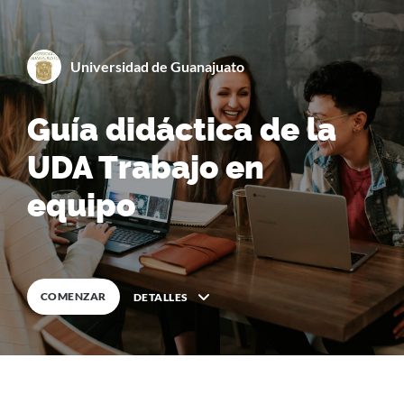
By
Universidad de Guanajuato
0
%
COMPLETA
Guía didáctica de la
UDA Trabajo en
equipo
COMENZAR
DETALLES