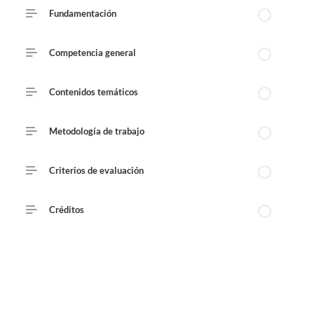
Course Outline
Fundamentación
Published August 7, 2026
Competencia general
Contenidos temáticos
Metodología de trabajo
Criterios de evaluación
Créditos